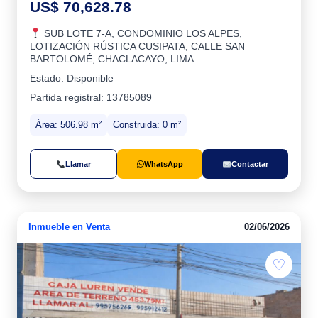
US$ 70,628.78
SUB LOTE 7-A, CONDOMINIO LOS ALPES,
LOTIZACIÓN RÚSTICA CUSIPATA, CALLE SAN
BARTOLOMÉ, CHACLACAYO, LIMA
Estado: Disponible
Partida registral: 13785089
Área: 506.98 m²
Construida: 0 m²
Llamar
WhatsApp
Contactar
Inmueble en Venta
02/06/2026
♡