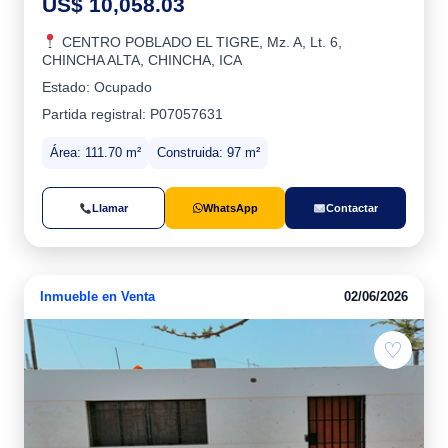
US$ 10,058.03
CENTRO POBLADO EL TIGRE, Mz. A, Lt. 6,
CHINCHA ALTA, CHINCHA, ICA
Estado: Ocupado
Partida registral: P07057631
Área: 111.70 m²
Construida: 97 m²
Llamar
WhatsApp
Contactar
Inmueble en Venta
02/06/2026
♡