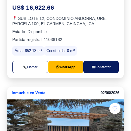
US$ 16,622.66
SUB LOTE 12, CONDOMINIO ANDORRA, URB.
PARCELA 100, EL CARMEN, CHINCHA, ICA
Estado: Disponible
Partida registral: 11038182
Área: 652.13 m²
Construida: 0 m²
Llamar
WhatsApp
Contactar
Inmueble en Venta
02/06/2026
♡