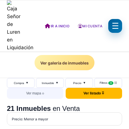
Saltar
al
contenido
IR A INICIO
MI CUENTA
Ver galería de inmuebles
▾
▾
▾
Filtros
☷
Compra
Inmueble
Precio
3
Ver mapa ⌾
Ver listado ⠿
21 Inmuebles
en Venta