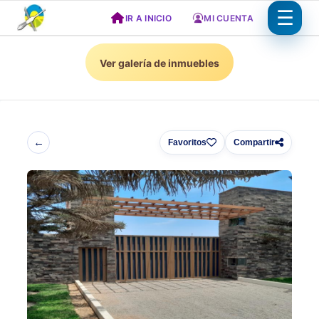
Saltar
IR A INICIO
MI CUENTA
al
contenido
Ver galería de inmuebles
←
Favoritos
Compartir