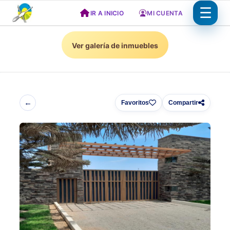
Saltar
IR A INICIO
MI CUENTA
al
contenido
Ver galería de inmuebles
←
Favoritos
Compartir