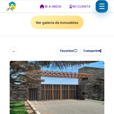
Saltar
IR A INICIO
MI CUENTA
al
contenido
Ver galería de inmuebles
←
Favoritos
Compartir