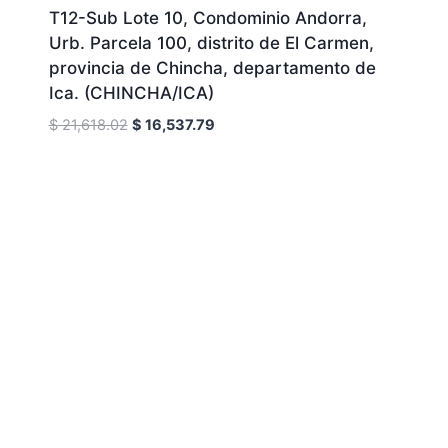
T12-Sub Lote 10, Condominio Andorra,
Urb. Parcela 100, distrito de El Carmen,
provincia de Chincha, departamento de
Ica. (CHINCHA/ICA)
El
El
$
21,618.02
$
16,537.79
precio
precio
original
actual
era:
es:
$ 21,618.02.
$ 16,537.79.