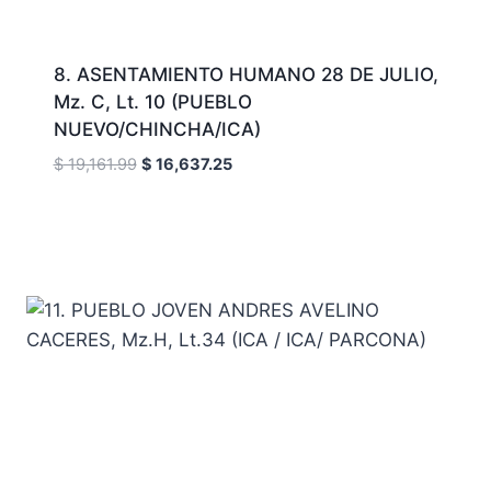
8. ASENTAMIENTO HUMANO 28 DE JULIO,
Mz. C, Lt. 10 (PUEBLO
NUEVO/CHINCHA/ICA)
El
El
$
19,161.99
$
16,637.25
precio
precio
original
actual
era:
es:
$ 19,161.99.
$ 16,637.25.