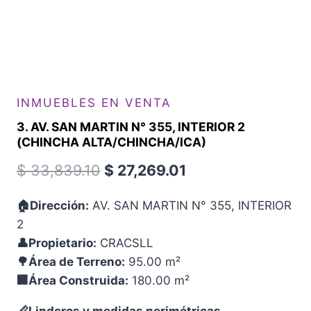
INMUEBLES EN VENTA
3. AV. SAN MARTIN N° 355, INTERIOR 2
(CHINCHA ALTA/CHINCHA/ICA)
El
El
$
33,839.10
$
27,269.01
precio
precio
🏠
Dirección:
AV. SAN MARTIN N° 355, INTERIOR
original
actual
2
era:
es:
👤
Propietario:
CRACSLL
$ 33,839.10.
$ 27,269.01.
🌳
Área de Terreno:
95.00 m²
🏢
Área Construida:
180.00 m²
📏
Linderos y medidas perimétricas