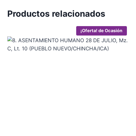
MARTIN
N°
Productos relacionados
355,
INTERIOR
¡Oferta!
2
(CHINCHA
ALTA/CHINCHA/ICA)
cantidad