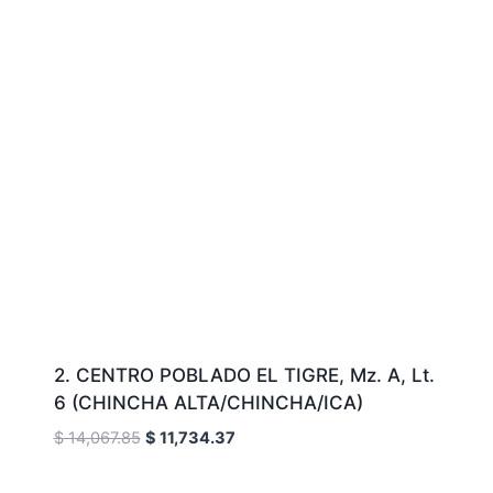
2. CENTRO POBLADO EL TIGRE, Mz. A, Lt.
6 (CHINCHA ALTA/CHINCHA/ICA)
El
El
$
14,067.85
$
11,734.37
precio
precio
original
actual