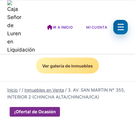
Saltar
al
contenido
IR A INICIO
MI CUENTA
Ver galería de inmuebles
Inicio
/
/
Inmuebles en Venta
/
3. AV. SAN MARTIN N° 355,
INTERIOR 2 (CHINCHA ALTA/CHINCHA/ICA)
¡Oferta!